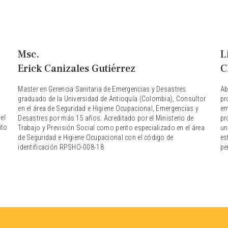
Msc.
L
Erick Canizales Gutiérrez
C
Master en Gerencia Sanitaria de Emergencias y Desastres
Ab
graduado de la Universidad de Antioquía (Colombia), Consultor
pr
en el área de Seguridad e Higiene Ocupacional, Emergencias y
em
el
Desastres por más 15 años. Acreditado por el Ministerio de
pr
ito
Trabajo y Previsión Social como perito especializado en el área
un
de Seguridad e Higiene Ocupacional con el código de
es
identificación RPSHO-008-18
pe