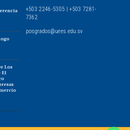
+503 2246-5305 | +503
7281-
erencia
7362
posgrados@uees.edu.sv
logo
De Los
 El
co
presas
mercio