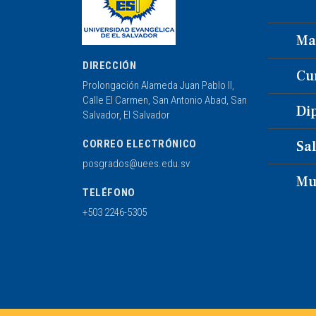
Ma
DIRECCIÓN
Cu
Prolongación Alameda Juan Pablo II,
Calle El Carmen, San Antonio Abad, San
Di
Salvador, El Salvador
CORREO ELECTRÓNICO
Sa
posgrados@uees.edu.sv
Mul
TELÉFONO
+503 2246-5305