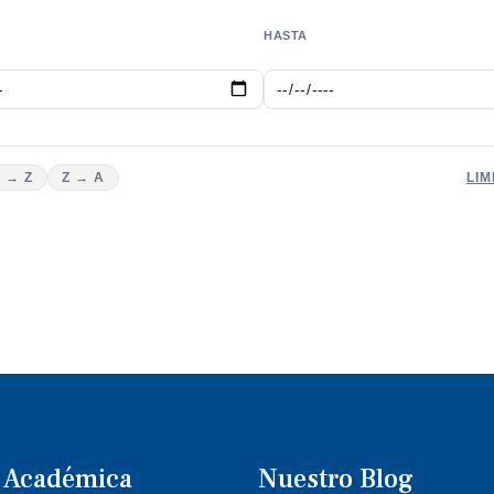
HASTA
 → Z
Z → A
LIM
a Académica
Nuestro Blog