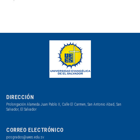
DIRECCIÓN
Prolongación Alameda Juan Pablo II, Calle El Carmen, San Antonio Abad, San
Salvador, El Salvador
CORREO ELECTRÓNICO
posgrados@uees.edu.sv